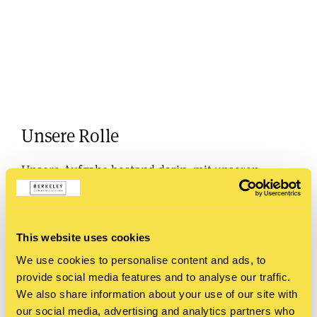
Unsere Rolle
Unsere Aufgabe bestand darin, mit unseren
Kommunikationsaktivitäten harte Leads – also
Studienteilnehmer:innen zu generieren –sowie
This website uses cookies
insgesamt Awareness für das Thema zu erhöhen.
We use cookies to personalise content and ads, to
Wir waren zusätzlich zu den von uns gesteuerten
provide social media features and to analyse our traffic.
We also share information about your use of our site with
PR-Aktivitäten Schnittstelle für die Koordination
our social media, advertising and analytics partners who