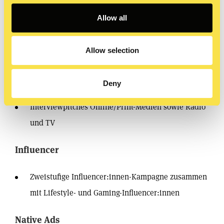
Pressearbeit und Content-Entwicklung zum Tag der
Allow all
digitalen Gesundheit
Allow selection
Rapid Response am Safer Internet Day
Content-Paket und Medienpitch zum Thema Digital
Deny
Balance/Fastenzeit
Interviewpitches Online/Print-Medien sowie Radio
und TV
Influencer
Zweistufige Influencer:innen-Kampagne zusammen
mit Lifestyle- und Gaming-Influencer:innen
Native Ads