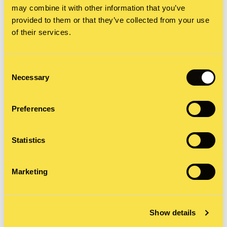
und Buchung der Influencer:innen.
may combine it with other information that you’ve
provided to them or that they’ve collected from your use
of their services.
Die Strategie
Wir haben eine ganzheitliche und Storytelling-
Consent
Necessary
basierte Kommunikationsstrategie mit einem
Selection
breit angelegten PR-Ansatz sowie einer gezielten
Preferences
Ansprache über Gamer- und Beauty-
Influencer:innen entwickelt. Die Kommunikation
Statistics
wurde unterstützt von einer maßgeschneiderten
Native-Ads-Kampagne, die sich auf Themen wie
Marketing
Digital Balance fokussierte.
Show details
PR