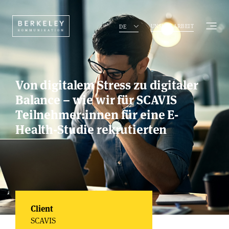
UNSERE ARBEIT
DE
Von digitalem Stress zu digitaler
Balance – wie wir für SCAVIS
Teilnehmer:innen für eine E-
Health-Studie rekrutierten
Client
SCAVIS