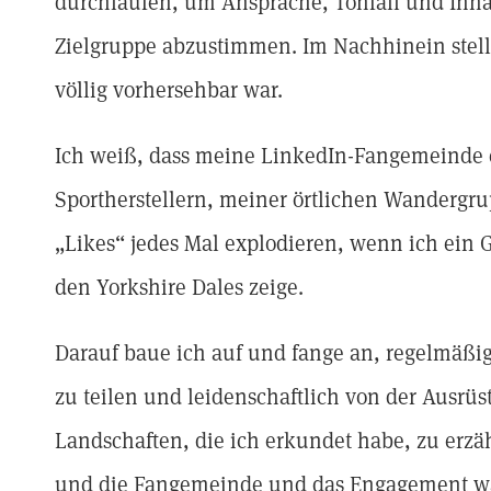
durchlaufen, um Ansprache, Tonfall und Inhal
Zielgruppe abzustimmen. Im Nachhinein stellt
völlig vorhersehbar war.
Ich weiß, dass meine LinkedIn-Fangemeinde
Sportherstellern, meiner örtlichen Wandergr
„Likes“ jedes Mal explodieren, wenn ich ein
den Yorkshire Dales zeige.
Darauf baue ich auf und fange an, regelmäß
zu teilen und leidenschaftlich von der Ausrü
Landschaften, die ich erkundet habe, zu erzäh
und die Fangemeinde und das Engagement wa