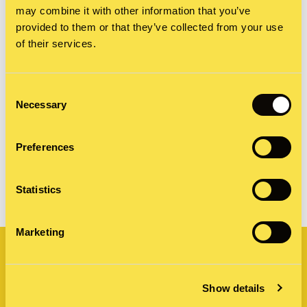
may combine it with other information that you’ve
Siegertreppchen der PR Report Award reicht,
provided to them or that they’ve collected from your use
of their services.
wissen wir am 4. November – drückt uns die
Daumen!
Consent
Necessary
Selection
Titelbild:
Ravi Sharma
on
Unsplash
Preferences
SHARE
Statistics
Related
Marketing
Show details