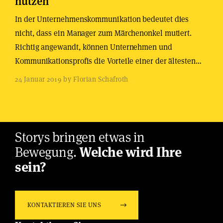
nutzen
In der Unternehmenskommunikation bedeutet dies
nicht, dass ein Manager zum Märchenonkel mutiert.
Richtig angewandt, können Unternehmen und
Kommunikationsprofis die Vorteile einer der ältesten…
24 Januar 2019 by Florian Schafroth
Storys bringen etwas in
Bewegung.
Welche wird Ihre
sein?
KONTAKTIEREN SIE UNS