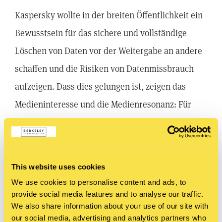
Kaspersky wollte in der breiten Öffentlichkeit ein
Bewusstsein für das sichere und vollständige
Löschen von Daten vor der Weitergabe an andere
schaffen und die Risiken von Datenmissbrauch
aufzeigen. Dass dies gelungen ist, zeigen das
Medieninteresse und die Medienresonanz: Für
Kaspersky erzielten wir über 60
Veröffentlichungen in Print, TV und Radio mit
einer Reichweite von über 1 Milliarde und
This website uses cookies
unterstützten das Kaspersky Social-Media-Team
We use cookies to personalise content and ads, to
mit Content.
provide social media features and to analyse our traffic.
We also share information about your use of our site with
our social media, advertising and analytics partners who
Ob es auch für einen Platz auf dem