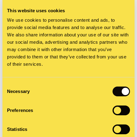
unserem Agenturalltag:
This website uses cookies
Krisenkommunikation: Eine Aufgabe, bei der KI
We use cookies to personalise content and ads, to
scheitert, weil sie kein Gespür für Zwischentöne
provide social media features and to analyse our traffic.
We also share information about your use of our site with
hat und nicht auf Kultur, Tonalität und die
our social media, advertising and analytics partners who
emotionale Lage abgestimmt ist.
may combine it with other information that you’ve
provided to them or that they’ve collected from your use
Strategische Positionierung & Thought Leadership:
of their services.
Sich bei aktuellen Themen positionieren. Die KI
kann formulieren – aber nicht entscheiden, welche
Consent
Aussage mutig, relevant oder klug ist.
Necessary
Selection
Employer Branding über Kulturen hinweg: Bei
internationalen Kampagnen ist kulturelles
Preferences
Feingefühl entscheidend. Der „richtige“ Ton in
Deutschland ist nicht derselbe wie in UK oder USA.
Statistics