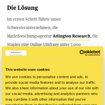
Die Lösung
Im ersten Schritt führte unser
Schwesterunternehmen, die
Marktforschungsagentur
Arlington Research
, für
Staples eine Online-Umfrage unter 7.000
Büroangestellten aus zehn europäischen Ländern
rund um das Thema ‚Wohlbefinden am
Arbeitsplatz‘ durch. Die Ergebnisse verbreitete
This website uses cookies
We use cookies to personalise content and ads, to
Berkeley Communications über klassische PR-
provide social media features and to analyse our traffic.
Kanäle und Social Media, mit dem Ziel, die Leser
We also share information about your use of our site with
our social media, advertising and analytics partners who
auf die Staples-Website zu führen.
may combine it with other information that you’ve
provided to them or that they’ve collected from your use