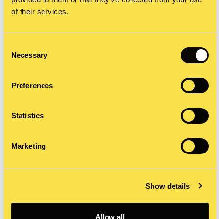
Die Studie zeigte eindeutig, dass der Arbeitsplatz
of their services.
maßgeblich für die Gesundheit, das Wohlbefinden
und die Leistung von Mitarbeitern ist. Für 80
Consent
Necessary
Selection
Prozent der deutschen Büroangestellten trägt eine
gute Beleuchtung am Arbeitsplatz wesentlich zum
Preferences
Wohlbefinden bei.
Statistics
Schritt 2 – unser PR-Stunt war geboren: Zur
Wintersonnwende, der dunkelsten Zeit des
Marketing
Jahres, installierten wir eine Reihe von
Beleuchtungsstationen in London und München.
Show details
Wir luden Büroangestellte, für die Tageslicht zu
dieser Zeit ein Fremdwort ist, zu einem ‚Bad im
Allow all