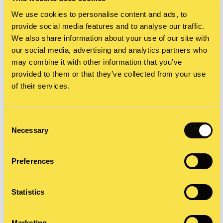
We use cookies to personalise content and ads, to
entwickelte
Berkeley Communications
eine PR-
provide social media features and to analyse our traffic.
Strategie mit dem Fokus auf Thought Leadership.
We also share information about your use of our site with
our social media, advertising and analytics partners who
Hierbei bauten wir auf unser fundiertes
may combine it with other information that you’ve
Knowhow in den Bereichen Zahlungsverkehr und
provided to them or that they’ve collected from your use
of their services.
Finanzen sowie unsere Erfahrung im Storytelling.
Um Einblick in die Welt der Verbraucher zu
Consent
gewinnen und Content für die Kampagne zu
Necessary
Selection
generieren, führte unser Schwesterunternehmen
Arlington Research
die „Voice of the Consumer“-
Preferences
Umfrage durch.
Statistics
Dabei haben wir festgestellt, dass die
Marketing