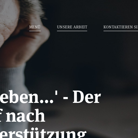
MENÜ
UNSERE ARBEIT
KONTAKTIEREN SI
ben...' - Der
f nach
terstützung