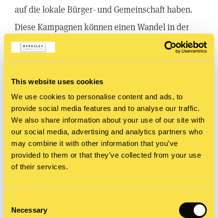
auf die lokale Bürger- und Gemeinschaft haben.
Diese Kampagnen können einen Wandel in der
Region bewirken, indem sie die Interessen der
Gemeinschaft widerspiegeln (z.B. zum Thema
Umweltschutz, Straßenbau, Gewerbeansiedlung
This website uses cookies
etc.) und als Plattform für deren Sichtbarmachung
We use cookies to personalise content and ads, to
provide social media features and to analyse our traffic.
und Schutz dienen. Diese Fähigkeit zur
We also share information about your use of our site with
Darstellung und Beeinflussung von Meinungen
our social media, advertising and analytics partners who
may combine it with other information that you’ve
und Maßnahmen ist einzigartig für die
provided to them or that they’ve collected from your use
Lokalpresse und unterstreicht ihre Bedeutung im
of their services.
Ökosystem der Öffentlichkeitsarbeit.
Consent
Necessary
Selection
Sichtbarkeit und Vertrauen