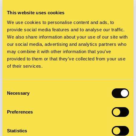
werden, da man die Sinnhaftigkeit spätestens
This website uses cookies
beim adjektivischen Einsatz anzuzweifeln hat.
We use cookies to personalise content and ads, to
provide social media features and to analyse our traffic.
Für das Beispiel
liken
bleiben als
We also share information about your use of our site with
our social media, advertising and analytics partners who
Partizipialformen also die Optionen
geliket
und
may combine it with other information that you’ve
gelikt.
provided to them or that they’ve collected from your use
of their services.
Consent
Necessary
Selection
Preferences
Wie auf dem Screenshot zu erkennen ist,
unterringelt die MS-Word-Autokorrektur nicht nur
Statistics