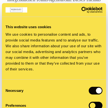
haben sich schon viele Medienschaffende
angenommen. Ich bin mal in mich gegangen und
habe mich und mein eigenes Verhalten, aber auch
This website uses cookies
meine Wünsche und Ansprüche an mein
We use cookies to personalise content and ads, to
provide social media features and to analyse our traffic.
Gegenüber hinterfragt.
We also share information about your use of our site with
our social media, advertising and analytics partners who
may combine it with other information that you’ve
provided to them or that they’ve collected from your use
of their services.
Consent
Necessary
Selection
Preferences