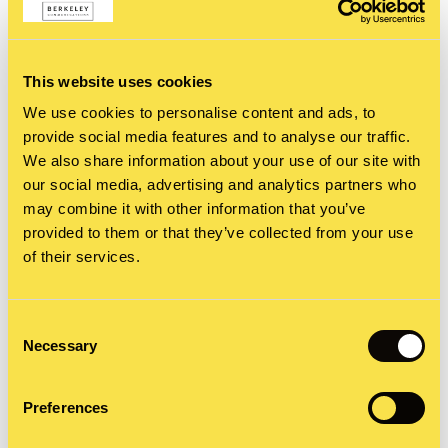
aber auf eine Art und Weise, die das Ansehen der
Marke nicht schädigen wird.
This website uses cookies
We use cookies to personalise content and ads, to
Ich persönlich folge einigen Bloggern und
provide social media features and to analyse our traffic.
Vloggern, mittlerweile habe ich auch mit vielen
We also share information about your use of our site with
our social media, advertising and analytics partners who
Online-Influencern im Namen von Firmen, die ich
may combine it with other information that you’ve
vertrete, zusammengearbeitet. Meine persönliche
provided to them or that they’ve collected from your use
of their services.
Erfahrung zeigt mir, dass in den allermeisten
Fällen Online-Influencer eine Gruppe von Leuten
Consent
sind, die auf eine Art und Weise arbeiten, die
Necessary
Selection
Respekt verdient und ihr Einfluss nicht
unterschätzt werden sollte.
Preferences