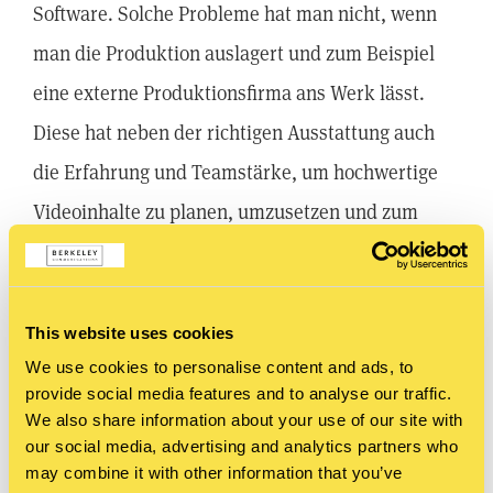
Software. Solche Probleme hat man nicht, wenn
man die Produktion auslagert und zum Beispiel
eine externe Produktionsfirma ans Werk lässt.
Diese hat neben der richtigen Ausstattung auch
die Erfahrung und Teamstärke, um hochwertige
Videoinhalte zu planen, umzusetzen und zum
Erfolg zu machen. Dass dies schnell sehr teuer
werden kann, sollte aber auch klar sein.
This website uses cookies
Was also tun, wenn man weder von den Video-
We use cookies to personalise content and ads, to
Content-Göttern mit Talent gesegnet ist noch ein
provide social media features and to analyse our traffic.
We also share information about your use of our site with
unendliches Budget zur Verfügung hat? Eine
our social media, advertising and analytics partners who
Möglichkeit ist, ein Tool zu nutzen, dass die
may combine it with other information that you’ve