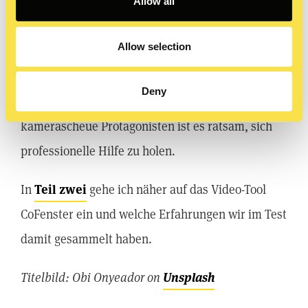
durchzuführen. Manchmal kann das sogar
Allow all
hilfreich sein, um den Social-Media-Nutzern ein
Allow selection
authentisches und nahbares Bild zu vermitteln.
Geht es jedoch um größere Videoproduktionen
Deny
oder hat man besonders unerfahrene oder
kamerascheue Protagonisten ist es ratsam, sich
professionelle Hilfe zu holen.
In
Teil zwei
gehe ich näher auf das Video-Tool
CoFenster ein und welche Erfahrungen wir im Test
damit gesammelt haben.
Titelbild: Obi Onyeador on
Unsplash